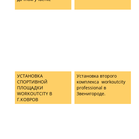
УСТАНОВКА
Установка второго
СПОРТИВНОЙ
комплекса workoutcity
ПЛОЩАДКИ
professional в
WORKOUTCITY В
Звенигороде.
Г.КОВРОВ