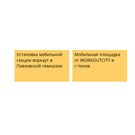
Установка мобильной
Мобильная площадка
секции воркаут в
от WORKOUTCITY в
Павловской гимназии
г.Чехов