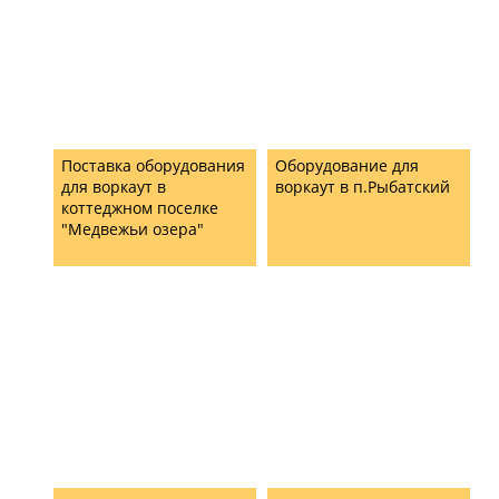
Поставка оборудования
Оборудование для
для воркаут в
воркаут в п.Рыбатский
коттеджном поселке
"Медвежьи озера"