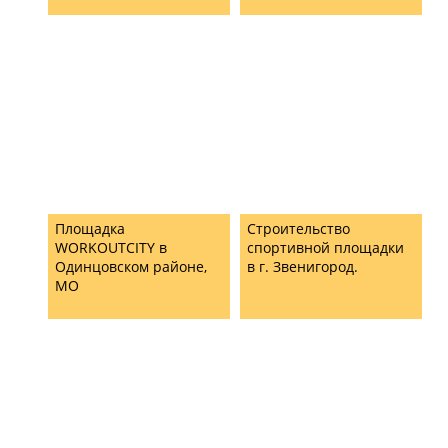
Площадка
Строительство
WORKOUTCITY в
спортивной площадки
Одинцовском районе,
в г. Звенигород.
МО