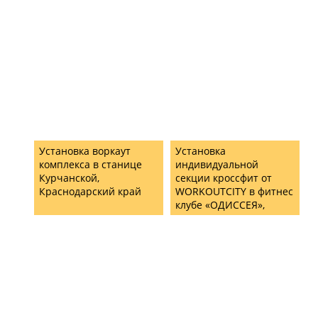
Установка воркаут
Установка
комплекса в станице
индивидуальной
Курчанской,
секции кроссфит от
Краснодарский край
WORKOUTCITY в фитнес
клубе «ОДИССЕЯ»,
г.Воскресенск