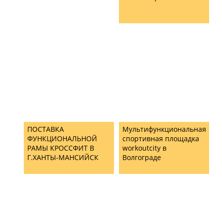
ПОСТАВКА
Мультифункциональная
ФУНКЦИОНАЛЬНОЙ
спортивная площадка
РАМЫ КРОССФИТ В
workoutcity в
Г.ХАНТЫ-МАНСИЙСК
Волгограде