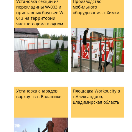
Установка секции из
Производство
перекладины W-003 и
мобильного
приставных брусьев W-
оборудования, г.Химки.
013 на территории
частного дома в одном
коттеджных поселков
Подмосковья
Установка снарядов
Площадка Workoucity в
воркаут в г. Балашихе
г.Александров,
Владимирская область