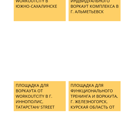
WORKOUTCITY В
ИНДВИДУАЛЬНОГО
ЮЖНО-САХАЛИНСКЕ
ВОРКАУТ КОМПЛЕКСА В
Г. АЛЬМЕТЬЕВСК
ПЛОЩАДКА ДЛЯ
ПЛОЩАДКА ДЛЯ
ВОРКАУТА ОТ
ФУНКЦИОНАЛЬНОГО
WORKOUTCITY В Г.
ТРЕНИНГА И ВОРКАУТА,
ИННОПОЛИС,
Г. ЖЕЛЕЗНОГОРСК,
ТАТАРСТАН/ STREET
КУРСКАЯ ОБЛАСТЬ ОТ
WORKOUT EQUIPMENT
КОМПАНИИ
IN INNOPOLIS CITY
WORKOUTCITY/ STREET
WORKOUT EQUIPMENT