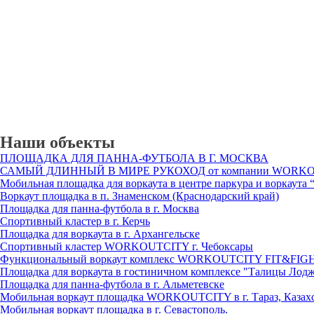
Наши объекты
ПЛОЩАДКА ДЛЯ ПАННА-ФУТБОЛА В Г. МОСКВА
САМЫЙ ДЛИННЫЙ В МИРЕ РУКОХОД от компании WORKOUTCI
Мобильная площадка для воркаута в центре паркура и воркаута “
Воркаут площадка в п. Знаменском (Краснодарский край)
Площадка для панна-футбола в г. Москва
Спортивный кластер в г. Керчь
Площадка для воркаута в г. Архангельске
Спортивный кластер WORKOUTCITY г. Чебоксары
Функциональный воркаут комплекс WORKOUTCITY FIT&FIGHT н
Площадка для воркаута в гостиничном комплексе "Талицы Лодж"
Площадка для панна-футбола в г. Альметевске
Мобильная воркаут площадка WORKOUTCITY в г. Тараз, Казах
Мобильная воркаут площадка в г. Севастополь.