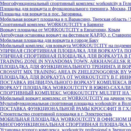
Многофункциональный спортивный комплекс workoutcity в Гел
Площадка для воркаута и функционального тренинга, Москва, 
Площадка для воркаута в пос. Загорянка.
Мобильная воркаут площадка в п.Вараксино, Тверская область / St
Спортивный комплекс WORKOUTCITY в Барвихе
Воркаут площадка от WORKOUTCITY в Евпатории, Крым
Автобусная остановка воркаут на фестивале КАРДО, г. Ставроп
Мобильная площадка для воркаута в городе Баку
Мобильный комплекс для воркаута WORKOUTCITY на подземн
УЛИЧНАЯ СПОРТИВНАЯ ПЛОЩАДКА ДЛЯ ВОРКАУТА ПОС
УЛИЧНАЯ СПОРТИВНАЯ ПЛОЩАДКА ДЛЯ ВОРКАУТА В Г
TRAINING ZONE IN NYANDOMA TOWN, ARKHANGELSK 
ПЛОЩАДКА ДЛЯ ФУНКЦИОНАЛЬНОГО ТРЕНИНГА И ВОРК
CROSSFIT MIX TRAINING AREA IN ZHELEZNOGORSK BY
ПЛОЩАДКА ДЛЯ ВОРКАУТА ОТ WORKOUTCITY В Г. ИННО
ПОСТАВКА ИНДВИДУАЛЬНОГО ВОРКАУТ КОМПЛЕКСА В 
ВОРКАУТ ПЛОЩАДКА WORKOUTCITY В ЮЖНО-САХАЛ
СПОРТИВНЫЙ КОМПЛЕКС WORKOUTCITY MULTIFIT НА
Мобильный воркаут комплекс от WORKOUTCITY на дачном уч
Мультифункциональная спортивная площадка workoutcity в Вол
ПОСТАВКА ФУНКЦИОНАЛЬНОЙ РАМЫ КРОССФИТ В Г.
Строительство спортивной площадки в г. Электросталь
МОБИЛЬНАЯ ПЛОЩАДКА WORKOUTCITY В ОФИСНОМ Ц
МНОГОФУНКЦИОНАЛЬНАЯ СПОРТИВНАЯ ПЛОЩАДКА W
Установка второго комплекса workoutcity professional в Звенигор