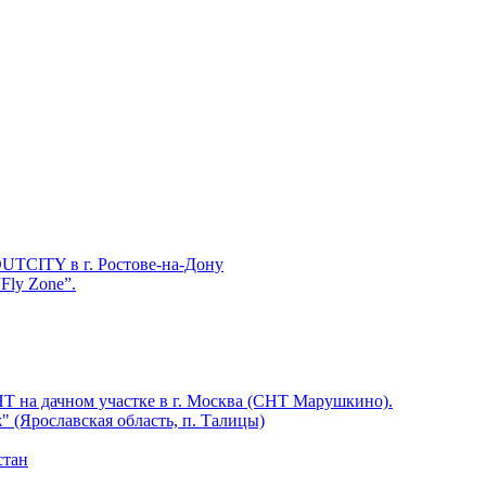
TY в г. Ростове-на-Дону
Fly Zone”.
а дачном участке в г. Москва (СНТ Марушкино).
 (Ярославская область, п. Талицы)
стан