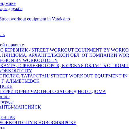
енджике
Парк дружба
reet workout equipment in Varaksino
оль
ой парковке
.БЕРЕЗНИК / STREET WORKOUT EQUIPMENT BY WORKO
. НЯНДОМА, АРХАНГЕЛЬСКОЙ ОБЛ. ОТ КОМПАНИИ WOR
REGION BY WORKOUTCITY
АУТА, Г. ЖЕЛЕЗНОГОРСК, КУРСКАЯ ОБЛАСТЬ ОТ КОМ
 WORKOUTCITY
ПОЛИС, ТАТАРСТАН/ STREET WORKOUT EQUIPMENT IN 
Г. АЛЬМЕТЬЕВСК
ИНСКЕ
 ТЕРРИТОРИИ ЧАСТНОГО ЗАГОРОДНОГО ДОМА
астке
гограде
ХАНТЫ-МАНСИЙСК
ЕНТРЕ
ORKOUTCITY В НОВОСИБИРСКЕ
оде.