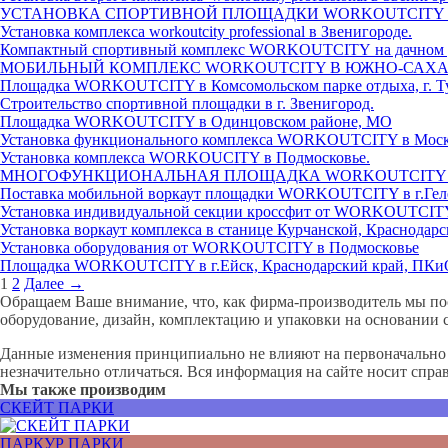
УСТАНОВКА СПОРТИВНОЙ ПЛОЩАДКИ WORKOUTCITY В
Установка комплекса workoutcity professional в Звенигороде.
Компактный спортивный комплекс WORKOUTCITY на дачном 
МОБИЛЬНЫЙ КОМПЛЕКС WORKOUTCITY В ЮЖНО-САХ
Площадка WORKOUTCITY в Комсомольском парке отдыха, г. Т
Строительство спортивной площадки в г. Звенигород.
Площадка WORKOUTCITY в Одинцовском районе, МО
Установка функционального комплекса WORKOUTCITY в Мос
Установка комплекса WORKOUCITY в Подмосковье.
МНОГОФУНКЦИОНАЛЬНАЯ ПЛОЩАДКА WORKOUTCITY В 
Поставка мобильной воркаут площадки WORKOUTCITY в г.Ге
Установка индивидуальной секции кроссфит от WORKOUTCITY
Установка воркаут комплекса в станице Курчанской, Краснодар
Установка оборудования от WORKOUTCITY в Подмосковье
Площадка WORKOUTCITY в г.Ейск, Краснодарский край, ПКиО
1
2
Далее →
Обращаем Ваше внимание, что, как фирма-производитель мы по
оборудование, дизайн, комплектацию и упаковки на основании 
Данные изменения принципиально не влияют на первоначально з
незначительно отличаться. Вся информация на сайте носит спра
Мы также производим
СКЕЙТ ПАРКИ
ПАРКУР ПАРКИ