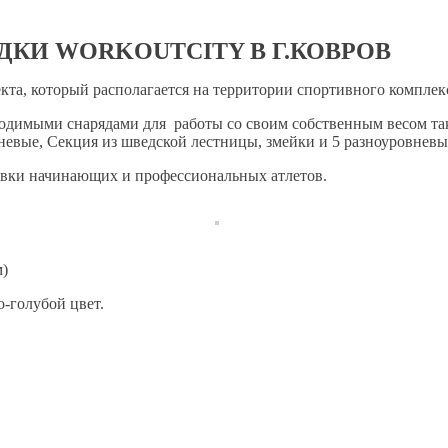
КИ WORKOUTCITY В Г.КОВРОВ
та, который располагается на территории спортивного комплекс
димыми снарядами для работы со своим собственным весом таки
вневые, Секция из шведской лестницы, змейки и 5 разноуровнев
ровки начинающих и профессиональных атлетов.
м)
-голубой цвет.