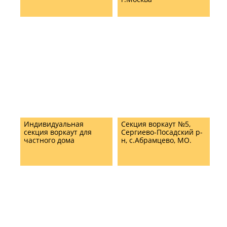
Индивидуальная
Секция воркаут №5,
секция воркаут для
Сергиево-Посадский р-
частного дома
н, с.Абрамцево, МО.