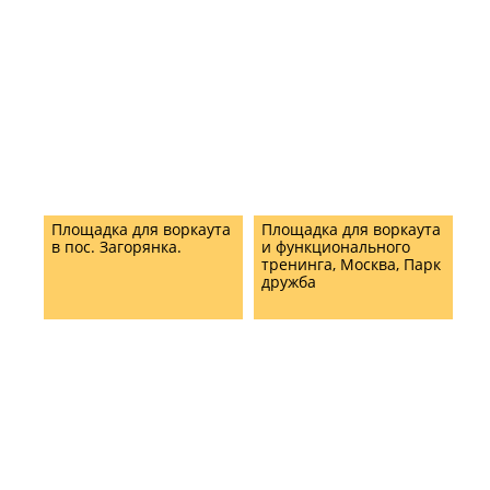
Площадка для воркаута
Площадка для воркаута
в пос. Загорянка.
и функционального
тренинга, Москва, Парк
дружба