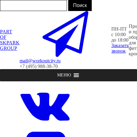
Про
ПН-ПТ
PART
и п
с 10:00
OF
обо
до 18:00
SKPARK
для
Заказать
GROUP
фит
звонок
кро
mail@workoutcity.ru
+7 (495) 988-38-70
МЕНЮ