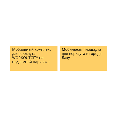
AND TRAINING ZONE IN
NYANDOMA TOWN,
ARKHANGELSK REGION
BY WORKOUTCITY
Мобильный комплекс
Мобильная площадка
для воркаута
для воркаута в городе
WORKOUTCITY на
Баку
подземной парковке