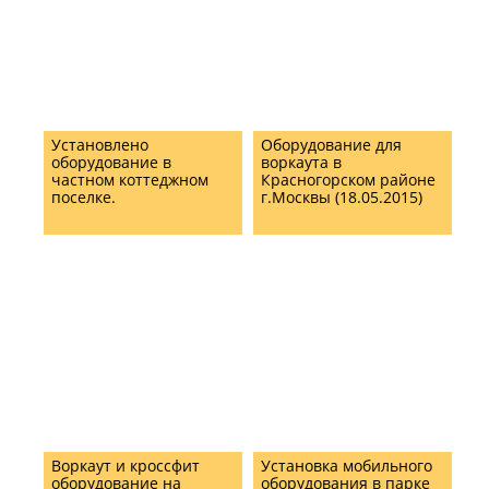
Установлено
Оборудование для
оборудование в
воркаута в
частном коттеджном
Красногорском районе
поселке.
г.Москвы (18.05.2015)
Воркаут и кроссфит
Установка мобильного
оборудование на
оборудования в парке