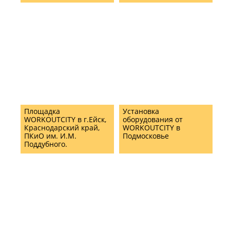
Площадка
Установка
WORKOUTCITY в г.Ейск,
оборудования от
Краснодарский край,
WORKOUTCITY в
ПКиО им. И.М.
Подмосковье
Поддубного.