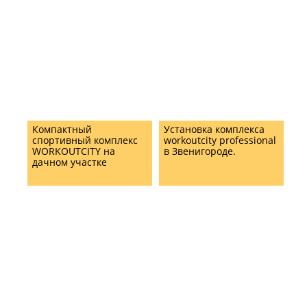
Компактный
Установка комплекса
спортивный комплекс
workoutcity professional
WORKOUTCITY на
в Звенигороде.
дачном участке