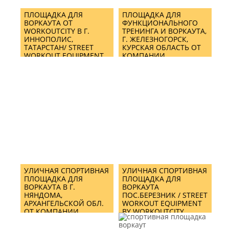
ПЛОЩАДКА ДЛЯ
ПЛОЩАДКА ДЛЯ
ВОРКАУТА ОТ
ФУНКЦИОНАЛЬНОГО
WORKOUTCITY В Г.
ТРЕНИНГА И ВОРКАУТА,
ИННОПОЛИС,
Г. ЖЕЛЕЗНОГОРСК,
ТАТАРСТАН/ STREET
КУРСКАЯ ОБЛАСТЬ ОТ
WORKOUT EQUIPMENT
КОМПАНИИ
IN INNOPOLIS CITY
WORKOUTCITY/ STREET
WORKOUT EQUIPMENT
& CROSSFIT MIX
TRAINING AREA IN
ZHELEZNOGORSK BY
WORKOUTCITY
УЛИЧНАЯ СПОРТИВНАЯ
УЛИЧНАЯ СПОРТИВНАЯ
ПЛОЩАДКА ДЛЯ
ПЛОЩАДКА ДЛЯ
ВОРКАУТА В Г.
ВОРКАУТА
НЯНДОМА,
ПОС.БЕРЕЗНИК / STREET
АРХАНГЕЛЬСКОЙ ОБЛ.
WORKOUT EQUIPMENT
ОТ КОМПАНИИ
BY WORKOUTCITY
WORKOUTCITY/ STREET
WORKOUT EQUIPMENT