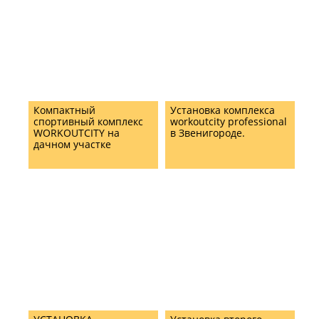
Компактный
Установка комплекса
спортивный комплекс
workoutcity professional
WORKOUTCITY на
в Звенигороде.
дачном участке