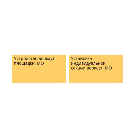
Устройство воркаут
Установка
площадки, МО
индивидуальной
секции воркаут, МО