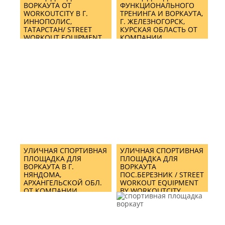
ВОРКАУТА ОТ
ФУНКЦИОНАЛЬНОГО
WORKOUTCITY В Г.
ТРЕНИНГА И ВОРКАУТА,
ИННОПОЛИС,
Г. ЖЕЛЕЗНОГОРСК,
ТАТАРСТАН/ STREET
КУРСКАЯ ОБЛАСТЬ ОТ
WORKOUT EQUIPMENT
КОМПАНИИ
IN INNOPOLIS CITY
WORKOUTCITY/ STREET
WORKOUT EQUIPMENT
& CROSSFIT MIX
TRAINING AREA IN
ZHELEZNOGORSK BY
WORKOUTCITY
УЛИЧНАЯ СПОРТИВНАЯ
УЛИЧНАЯ СПОРТИВНАЯ
ПЛОЩАДКА ДЛЯ
ПЛОЩАДКА ДЛЯ
ВОРКАУТА В Г.
ВОРКАУТА
НЯНДОМА,
ПОС.БЕРЕЗНИК / STREET
АРХАНГЕЛЬСКОЙ ОБЛ.
WORKOUT EQUIPMENT
ОТ КОМПАНИИ
BY WORKOUTCITY
WORKOUTCITY/ STREET
WORKOUT EQUIPMENT
AND TRAINING ZONE IN
NYANDOMA TOWN,