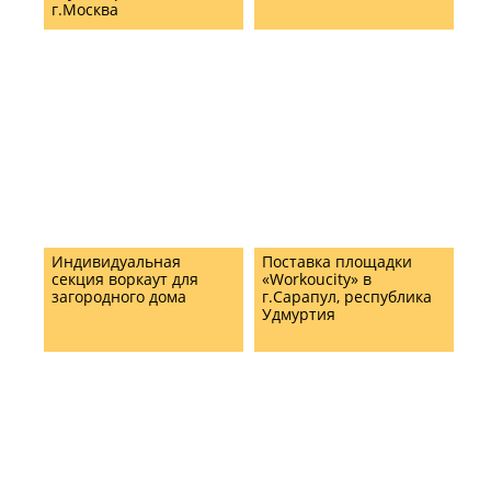
г.Москва
Индивидуальная
Поставка площадки
секция воркаут для
«Workoucity» в
загородного дома
г.Сарапул, республика
Удмуртия