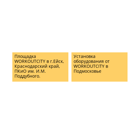
Площадка
Установка
WORKOUTCITY в г.Ейск,
оборудования от
Краснодарский край,
WORKOUTCITY в
ПКиО им. И.М.
Подмосковье
Поддубного.