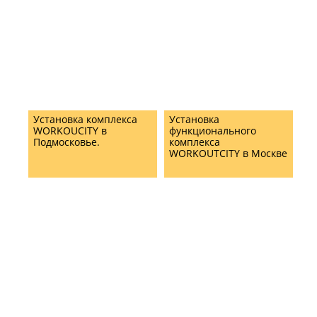
Установка комплекса
Установка
WORKOUCITY в
функционального
Подмосковье.
комплекса
WORKOUTCITY в Москве