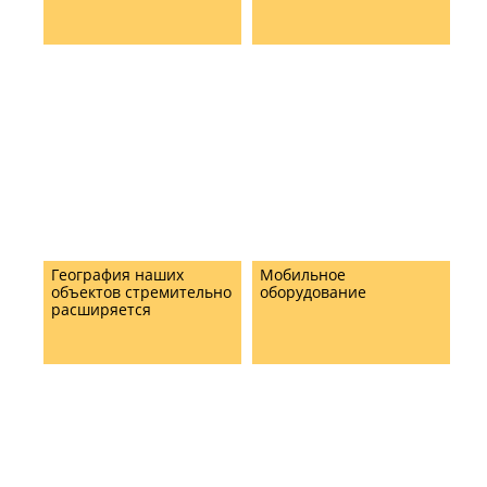
География наших
Мобильное
объектов стремительно
оборудование
расширяется