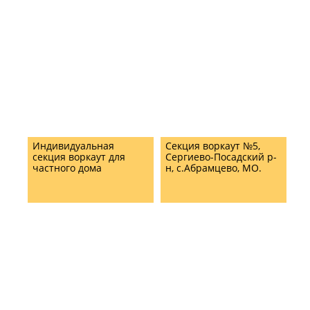
Индивидуальная
Секция воркаут №5,
секция воркаут для
Сергиево-Посадский р-
частного дома
н, с.Абрамцево, МО.