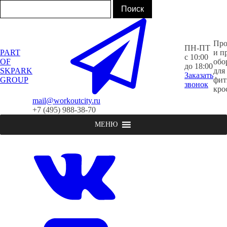
Про
ПН-ПТ
PART
и п
с 10:00
OF
обо
до 18:00
SKPARK
для
Заказать
GROUP
фит
звонок
кро
mail@workoutcity.ru
+7 (495) 988-38-70
МЕНЮ