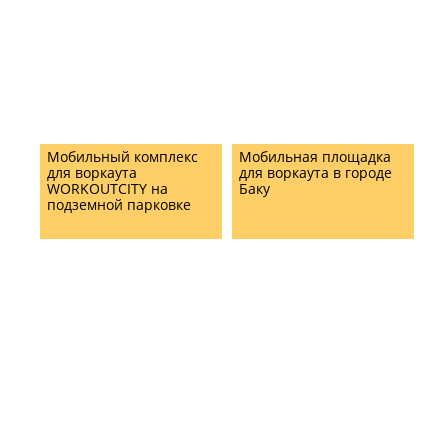
ARKHANGELSK REGION
BY WORKOUTCITY
Мобильный комплекс
Мобильная площадка
для воркаута
для воркаута в городе
WORKOUTCITY на
Баку
подземной парковке