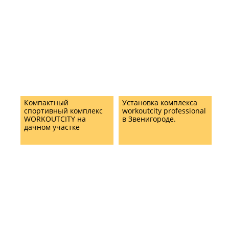
Компактный
Установка комплекса
спортивный комплекс
workoutcity professional
WORKOUTCITY на
в Звенигороде.
дачном участке