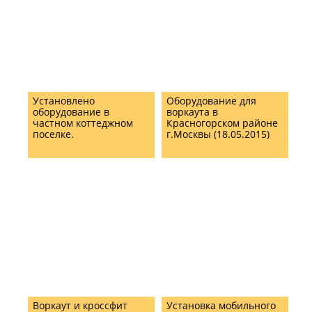
Установлено
Оборудование для
оборудование в
воркаута в
частном коттеджном
Красногорском районе
поселке.
г.Москвы (18.05.2015)
Воркаут и кроссфит
Установка мобильного