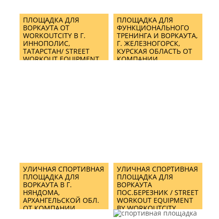
ПЛОЩАДКА ДЛЯ
ПЛОЩАДКА ДЛЯ
ВОРКАУТА ОТ
ФУНКЦИОНАЛЬНОГО
WORKOUTCITY В Г.
ТРЕНИНГА И ВОРКАУТА,
ИННОПОЛИС,
Г. ЖЕЛЕЗНОГОРСК,
ТАТАРСТАН/ STREET
КУРСКАЯ ОБЛАСТЬ ОТ
WORKOUT EQUIPMENT
КОМПАНИИ
IN INNOPOLIS CITY
WORKOUTCITY/ STREET
WORKOUT EQUIPMENT
& CROSSFIT MIX
TRAINING AREA IN
ZHELEZNOGORSK BY
WORKOUTCITY
УЛИЧНАЯ СПОРТИВНАЯ
УЛИЧНАЯ СПОРТИВНАЯ
ПЛОЩАДКА ДЛЯ
ПЛОЩАДКА ДЛЯ
ВОРКАУТА В Г.
ВОРКАУТА
НЯНДОМА,
ПОС.БЕРЕЗНИК / STREET
АРХАНГЕЛЬСКОЙ ОБЛ.
WORKOUT EQUIPMENT
ОТ КОМПАНИИ
BY WORKOUTCITY
WORKOUTCITY/ STREET