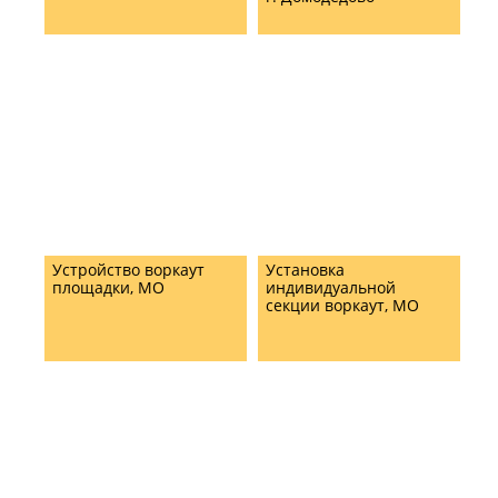
Устройство воркаут
Установка
площадки, МО
индивидуальной
секции воркаут, МО