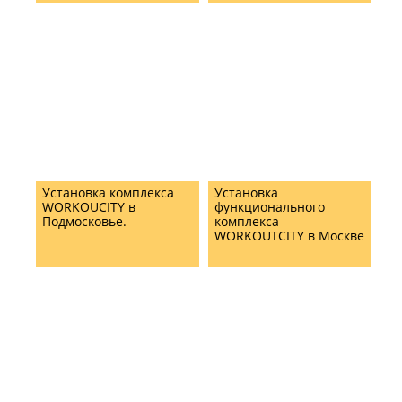
Установка комплекса
Установка
WORKOUCITY в
функционального
Подмосковье.
комплекса
WORKOUTCITY в Москве