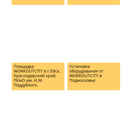
Площадка
Установка
WORKOUTCITY в г.Ейск,
оборудования от
Краснодарский край,
WORKOUTCITY в
ПКиО им. И.М.
Подмосковье
Поддубного.