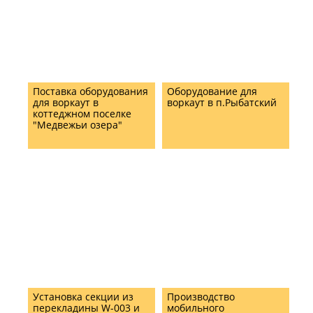
Поставка оборудования
Оборудование для
для воркаут в
воркаут в п.Рыбатский
коттеджном поселке
"Медвежьи озера"
Установка секции из
Производство
перекладины W-003 и
мобильного