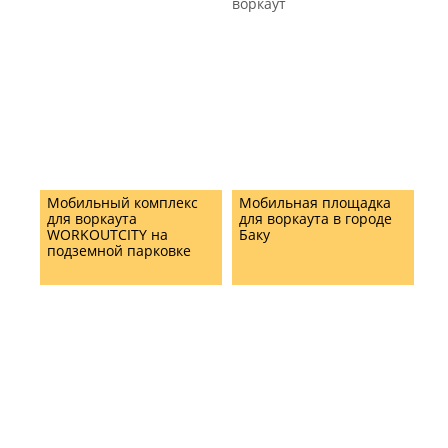
WORKOUT EQUIPMENT
AND TRAINING ZONE IN
NYANDOMA TOWN,
ARKHANGELSK REGION
BY WORKOUTCITY
Мобильный комплекс
Мобильная площадка
для воркаута
для воркаута в городе
WORKOUTCITY на
Баку
подземной парковке