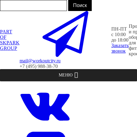
Про
ПН-ПТ
PART
и п
с 10:00
OF
обо
до 18:00
SKPARK
для
Заказать
GROUP
фит
звонок
кро
mail@workoutcity.ru
+7 (495) 988-38-70
МЕНЮ