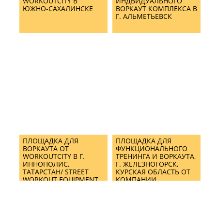
WORKOUTCITY В
ИНДВИДУАЛЬНОГО
ЮЖНО-САХАЛИНСКЕ
ВОРКАУТ КОМПЛЕКСА В
Г. АЛЬМЕТЬЕВСК
ПЛОЩАДКА ДЛЯ
ПЛОЩАДКА ДЛЯ
ВОРКАУТА ОТ
ФУНКЦИОНАЛЬНОГО
WORKOUTCITY В Г.
ТРЕНИНГА И ВОРКАУТА,
ИННОПОЛИС,
Г. ЖЕЛЕЗНОГОРСК,
ТАТАРСТАН/ STREET
КУРСКАЯ ОБЛАСТЬ ОТ
WORKOUT EQUIPMENT
КОМПАНИИ
IN INNOPOLIS CITY
WORKOUTCITY/ STREET
WORKOUT EQUIPMENT
& CROSSFIT MIX
TRAINING AREA IN