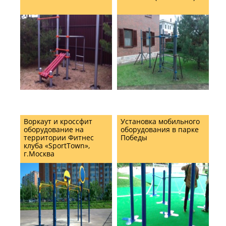
Воркаут и кроссфит
Установка мобильного
оборудование на
оборудования в парке
территории Фитнес
Победы
клуба «SportTown»,
г.Москва