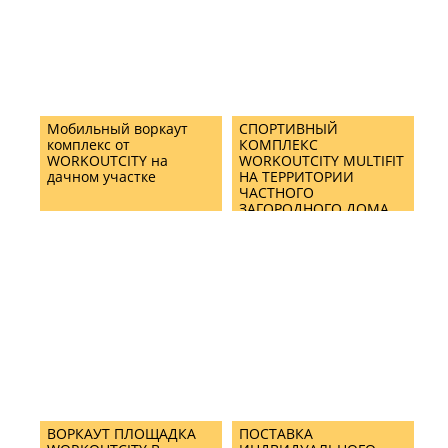
Мобильный воркаут
СПОРТИВНЫЙ
комплекс от
КОМПЛЕКС
WORKOUTCITY на
WORKOUTCITY MULTIFIT
дачном участке
НА ТЕРРИТОРИИ
ЧАСТНОГО
ЗАГОРОДНОГО ДОМА
ВОРКАУТ ПЛОЩАДКА
ПОСТАВКА