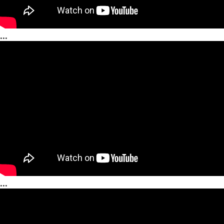
...
...