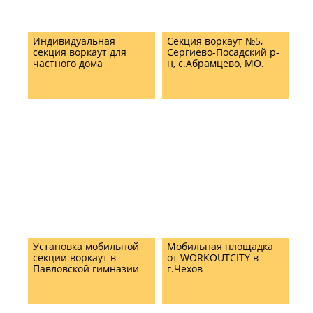
Индивидуальная
Секция воркаут №5,
секция воркаут для
Сергиево-Посадский р-
частного дома
н, с.Абрамцево, МО.
Установка мобильной
Мобильная площадка
секции воркаут в
от WORKOUTCITY в
Павловской гимназии
г.Чехов