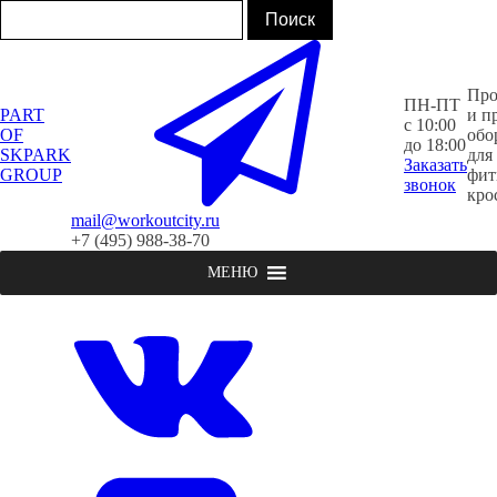
Про
ПН-ПТ
PART
и п
с 10:00
OF
обо
до 18:00
SKPARK
для
Заказать
GROUP
фит
звонок
кро
mail@workoutcity.ru
+7 (495) 988-38-70
МЕНЮ