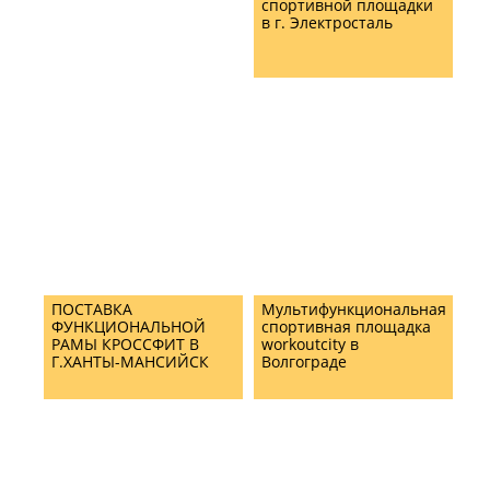
спортивной площадки
в г. Электросталь
ПОСТАВКА
Мультифункциональная
ФУНКЦИОНАЛЬНОЙ
спортивная площадка
РАМЫ КРОССФИТ В
workoutcity в
Г.ХАНТЫ-МАНСИЙСК
Волгограде