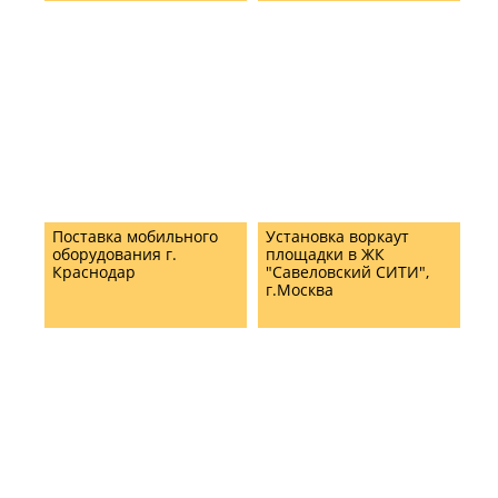
Поставка мобильного
Установка воркаут
оборудования г.
площадки в ЖК
Краснодар
"Савеловский СИТИ",
г.Москва