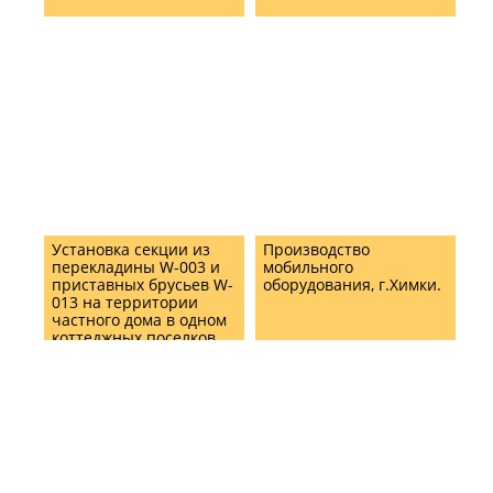
Установка секции из
Производство
перекладины W-003 и
мобильного
приставных брусьев W-
оборудования, г.Химки.
013 на территории
частного дома в одном
коттеджных поселков
Подмосковья