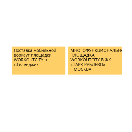
Поставка мобильной
МНОГОФУНКЦИОНАЛЬНАЯ
воркаут площадки
ПЛОЩАДКА
WORKOUTCITY в
WORKOUTCITY В ЖК
г.Геленджик
«ПАРК РУБЛЕВО» ,
Г.МОСКВА