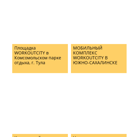
Площадка
МОБИЛЬНЫЙ
WORKOUTCITY в
КОМПЛЕКС
Комсомольском парке
WORKOUTCITY В
отдыха, г. Тула
ЮЖНО-САХАЛИНСКЕ