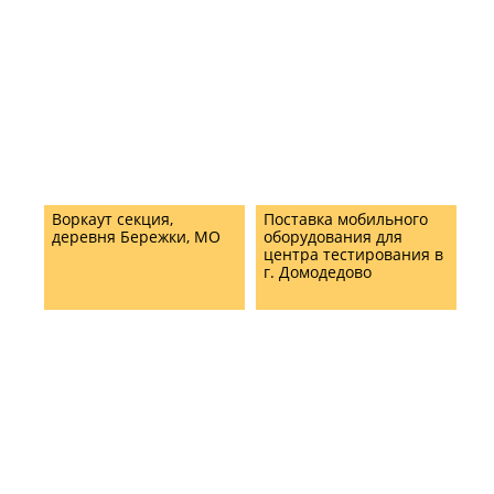
Воркаут секция,
Поставка мобильного
деревня Бережки, МО
оборудования для
центра тестирования в
г. Домодедово