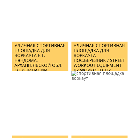
ZHELEZNOGORSK BY
WORKOUTCITY
УЛИЧНАЯ СПОРТИВНАЯ
УЛИЧНАЯ СПОРТИВНАЯ
ПЛОЩАДКА ДЛЯ
ПЛОЩАДКА ДЛЯ
ВОРКАУТА В Г.
ВОРКАУТА
НЯНДОМА,
ПОС.БЕРЕЗНИК / STREET
АРХАНГЕЛЬСКОЙ ОБЛ.
WORKOUT EQUIPMENT
ОТ КОМПАНИИ
BY WORKOUTCITY
WORKOUTCITY/ STREET
WORKOUT EQUIPMENT
AND TRAINING ZONE IN
NYANDOMA TOWN,
ARKHANGELSK REGION
BY WORKOUTCITY