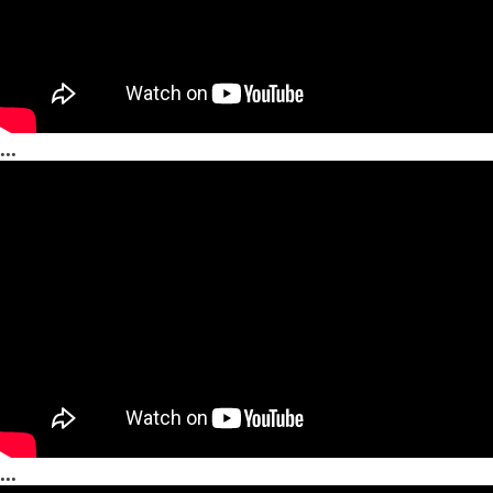
...
...