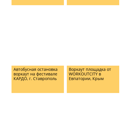
Автобусная остановка
Воркаут площадка от
воркаут на фестивале
WORKOUTCITY в
КАРДО, г. Ставрополь
Евпатории, Крым