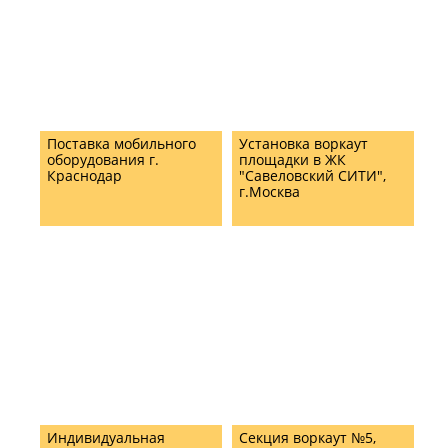
Поставка мобильного
Установка воркаут
оборудования г.
площадки в ЖК
Краснодар
"Савеловский СИТИ",
г.Москва
Индивидуальная
Секция воркаут №5,