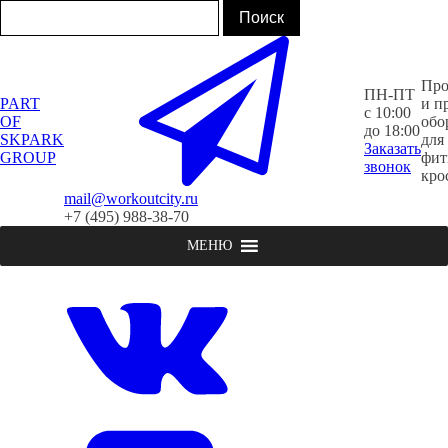
Про
ПН-ПТ
PART
и п
с 10:00
OF
обо
до 18:00
SKPARK
для
Заказать
GROUP
фит
звонок
кро
mail@workoutcity.ru
+7 (495) 988-38-70
МЕНЮ