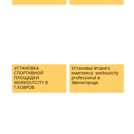
УСТАНОВКА
Установка второго
СПОРТИВНОЙ
комплекса workoutcity
ПЛОЩАДКИ
professional в
WORKOUTCITY В
Звенигороде.
Г.КОВРОВ