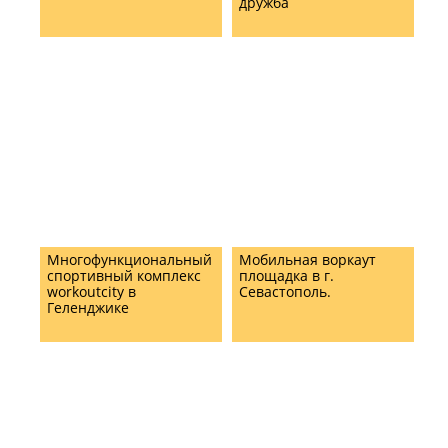
дружба
Многофункциональный
Мобильная воркаут
спортивный комплекс
площадка в г.
workoutcity в
Севастополь.
Геленджике