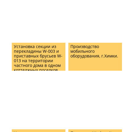
Установка секции из
Производство
перекладины W-003 и
мобильного
приставных брусьев W-
оборудования, г.Химки.
013 на территории
частного дома в одном
коттеджных поселков
Подмосковья