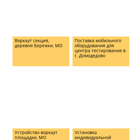
Воркаут секция,
Поставка мобильного
деревня Бережки, МО
оборудования для
центра тестирования в
г. Домодедово
Устройство воркаут
Установка
площадки, МО
индивидуальной