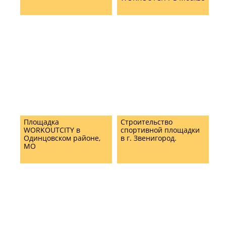
Площадка
Строительство
WORKOUTCITY в
спортивной площадки
Одинцовском районе,
в г. Звенигород.
МО