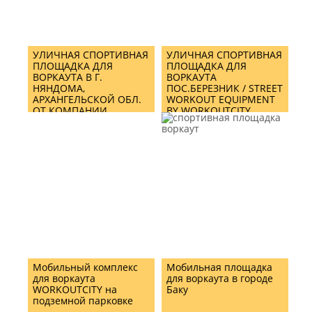
УЛИЧНАЯ СПОРТИВНАЯ
УЛИЧНАЯ СПОРТИВНАЯ
ПЛОЩАДКА ДЛЯ
ПЛОЩАДКА ДЛЯ
ВОРКАУТА В Г.
ВОРКАУТА
НЯНДОМА,
ПОС.БЕРЕЗНИК / STREET
АРХАНГЕЛЬСКОЙ ОБЛ.
WORKOUT EQUIPMENT
ОТ КОМПАНИИ
BY WORKOUTCITY
WORKOUTCITY/ STREET
WORKOUT EQUIPMENT
AND TRAINING ZONE IN
NYANDOMA TOWN,
ARKHANGELSK REGION
BY WORKOUTCITY
Мобильный комплекс
Мобильная площадка
для воркаута
для воркаута в городе
WORKOUTCITY на
Баку
подземной парковке