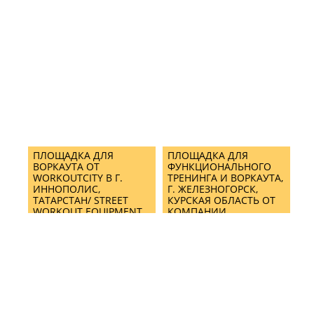
ПЛОЩАДКА ДЛЯ
ПЛОЩАДКА ДЛЯ
ВОРКАУТА ОТ
ФУНКЦИОНАЛЬНОГО
WORKOUTCITY В Г.
ТРЕНИНГА И ВОРКАУТА,
ИННОПОЛИС,
Г. ЖЕЛЕЗНОГОРСК,
ТАТАРСТАН/ STREET
КУРСКАЯ ОБЛАСТЬ ОТ
WORKOUT EQUIPMENT
КОМПАНИИ
IN INNOPOLIS CITY
WORKOUTCITY/ STREET
WORKOUT EQUIPMENT
& CROSSFIT MIX
TRAINING AREA IN
ZHELEZNOGORSK BY
WORKOUTCITY