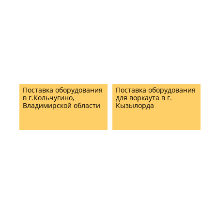
Поставка оборудования
Поставка оборудования
в г.Кольчугино,
для воркаута в г.
Владимирской области
Кызылорда