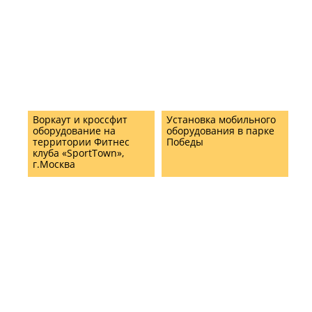
Воркаут и кроссфит
Установка мобильного
оборудование на
оборудования в парке
территории Фитнес
Победы
клуба «SportTown»,
г.Москва