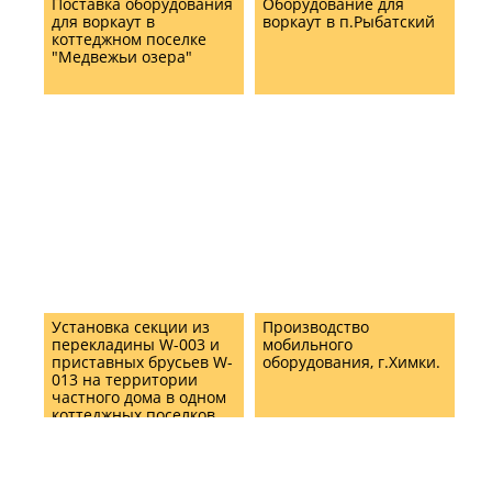
Поставка оборудования
Оборудование для
для воркаут в
воркаут в п.Рыбатский
коттеджном поселке
"Медвежьи озера"
Установка секции из
Производство
перекладины W-003 и
мобильного
приставных брусьев W-
оборудования, г.Химки.
013 на территории
частного дома в одном
коттеджных поселков
Подмосковья