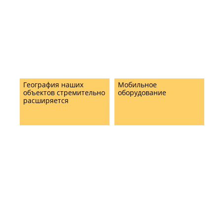
География наших
Мобильное
объектов стремительно
оборудование
расширяется