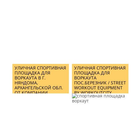
IN INNOPOLIS CITY
WORKOUTCITY/ STREET
WORKOUT EQUIPMENT
& CROSSFIT MIX
TRAINING AREA IN
ZHELEZNOGORSK BY
WORKOUTCITY
УЛИЧНАЯ СПОРТИВНАЯ
УЛИЧНАЯ СПОРТИВНАЯ
ПЛОЩАДКА ДЛЯ
ПЛОЩАДКА ДЛЯ
ВОРКАУТА В Г.
ВОРКАУТА
НЯНДОМА,
ПОС.БЕРЕЗНИК / STREET
АРХАНГЕЛЬСКОЙ ОБЛ.
WORKOUT EQUIPMENT
ОТ КОМПАНИИ
BY WORKOUTCITY
WORKOUTCITY/ STREET
WORKOUT EQUIPMENT
AND TRAINING ZONE IN
NYANDOMA TOWN,
ARKHANGELSK REGION
BY WORKOUTCITY