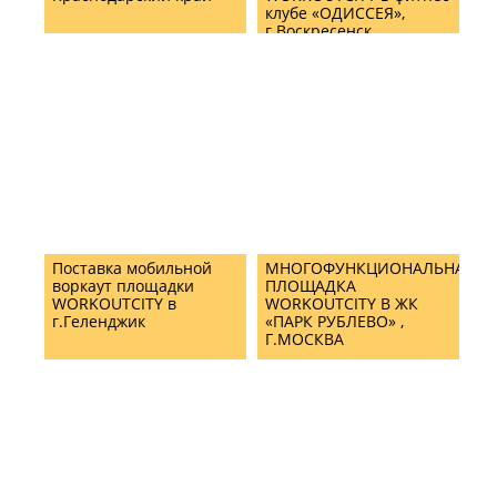
клубе «ОДИССЕЯ»,
г.Воскресенск
Поставка мобильной
МНОГОФУНКЦИОНАЛЬНАЯ
воркаут площадки
ПЛОЩАДКА
WORKOUTCITY в
WORKOUTCITY В ЖК
г.Геленджик
«ПАРК РУБЛЕВО» ,
Г.МОСКВА