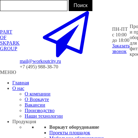
Про
ПН-ПТ
PART
и п
с 10:00
OF
обо
до 18:00
SKPARK
для
Заказать
GROUP
фит
звонок
кро
mail@workoutcity.ru
+7 (495) 988-38-70
МЕНЮ
Главная
О нас
О компании
О Воркауте
Вакансии
Производство
Наши технологии
Продукция
Воркаут оборудование
Проекты площадок