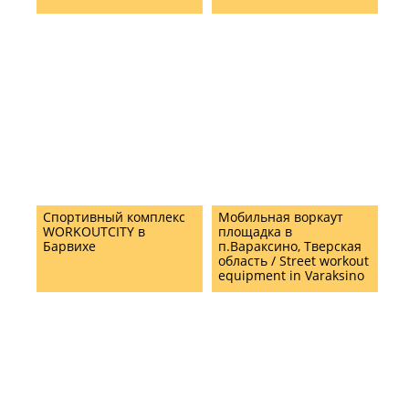
Спортивный комплекс
Мобильная воркаут
WORKOUTCITY в
площадка в
Барвихе
п.Вараксино, Тверская
область / Street workout
equipment in Varaksino