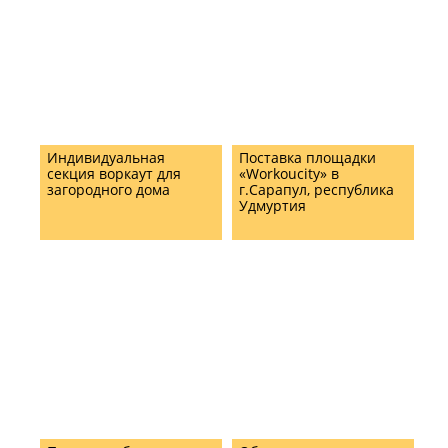
Индивидуальная
Поставка площадки
секция воркаут для
«Workoucity» в
загородного дома
г.Сарапул, республика
Удмуртия