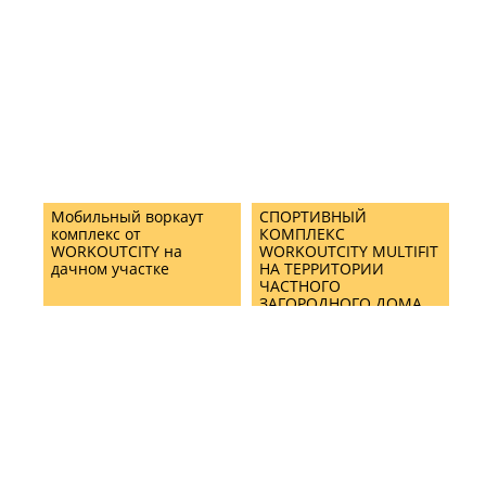
Мобильный воркаут
СПОРТИВНЫЙ
комплекс от
КОМПЛЕКС
WORKOUTCITY на
WORKOUTCITY MULTIFIT
дачном участке
НА ТЕРРИТОРИИ
ЧАСТНОГО
ЗАГОРОДНОГО ДОМА