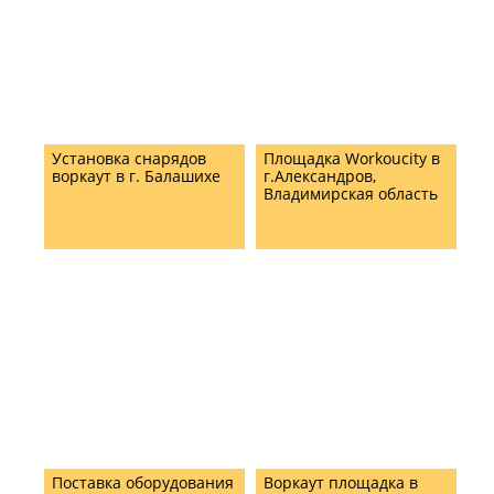
Установка снарядов
Площадка Workoucity в
воркаут в г. Балашихе
г.Александров,
Владимирская область
Поставка оборудования
Воркаут площадка в