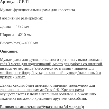
Артикул -
CF-11
Мульти функциональная рама для кроссфита
Габаритные размеры(мм):
Длина – 4785 мм
Ширина– 4210 мм
Высота(max) - 4000 мм
Описание:
Мульти рама для функционального тренинга , включающая в
себя 3 места для подтягиваний, место для работы со штангой,
шведскую лестницу(классическую и мини), мишень для
метбола, пег борд, брусья, наклонный рукоход(наклонный и
прямрй), канат.
Данная секция будет являться отличным тренажером для
тренировок по программе Crossfit®. Крепеж рамы
осуществляется к полу анкерными болтами. По желанию
заказчика возможно крепление другими способами.
Базовая комплектация*(указана на 3d модели):