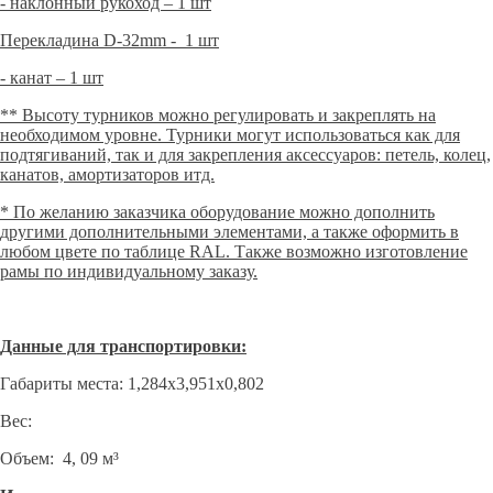
- наклонный рукоход – 1 шт
Перекладина D-32mm - 1 шт
- канат – 1 шт
** Высоту турников можно регулировать и закреплять на
необходимом уровне. Турники могут использоваться как для
подтягиваний, так и для закрепления аксессуаров: петель, колец,
канатов, амортизаторов итд.
* По желанию заказчика оборудование можно дополнить
другими дополнительными элементами, а также оформить в
любом цвете по таблице RAL. Также возможно изготовление
рамы по индивидуальному заказу.
Данные для транспортировки:
Габариты места: 1,284х3,951х0,802
Вес:
Объем: 4, 09 м³