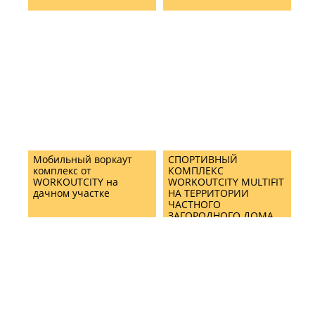
Мобильный воркаут
СПОРТИВНЫЙ
комплекс от
КОМПЛЕКС
WORKOUTCITY на
WORKOUTCITY MULTIFIT
дачном участке
НА ТЕРРИТОРИИ
ЧАСТНОГО
ЗАГОРОДНОГО ДОМА