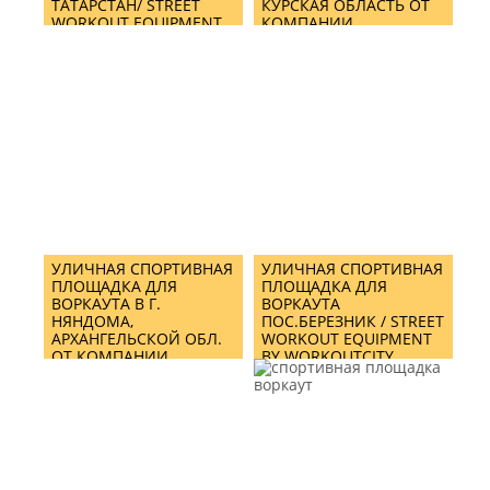
ТАТАРСТАН/ STREET
КУРСКАЯ ОБЛАСТЬ ОТ
WORKOUT EQUIPMENT
КОМПАНИИ
IN INNOPOLIS CITY
WORKOUTCITY/ STREET
WORKOUT EQUIPMENT
& CROSSFIT MIX
TRAINING AREA IN
ZHELEZNOGORSK BY
WORKOUTCITY
УЛИЧНАЯ СПОРТИВНАЯ
УЛИЧНАЯ СПОРТИВНАЯ
ПЛОЩАДКА ДЛЯ
ПЛОЩАДКА ДЛЯ
ВОРКАУТА В Г.
ВОРКАУТА
НЯНДОМА,
ПОС.БЕРЕЗНИК / STREET
АРХАНГЕЛЬСКОЙ ОБЛ.
WORKOUT EQUIPMENT
ОТ КОМПАНИИ
BY WORKOUTCITY
WORKOUTCITY/ STREET
WORKOUT EQUIPMENT
AND TRAINING ZONE IN
NYANDOMA TOWN,
ARKHANGELSK REGION
BY WORKOUTCITY