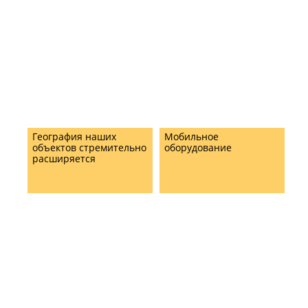
География наших
Мобильное
объектов стремительно
оборудование
расширяется