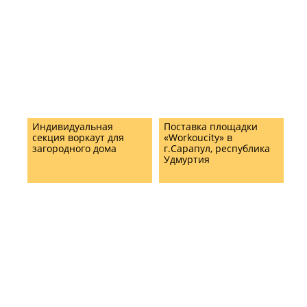
Индивидуальная
Поставка площадки
секция воркаут для
«Workoucity» в
загородного дома
г.Сарапул, республика
Удмуртия