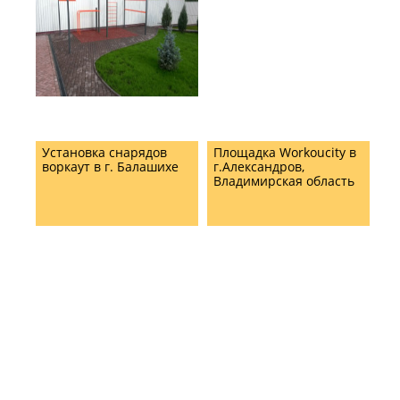
Установка снарядов
Площадка Workoucity в
воркаут в г. Балашихе
г.Александров,
Владимирская область