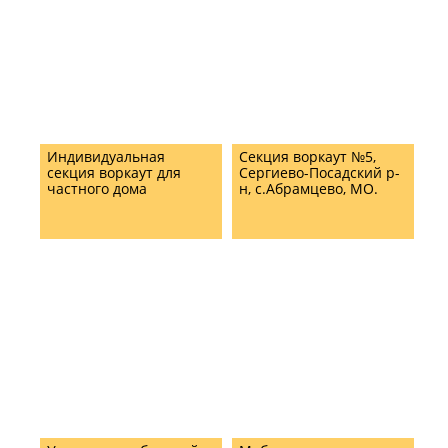
Индивидуальная
Секция воркаут №5,
секция воркаут для
Сергиево-Посадский р-
частного дома
н, с.Абрамцево, МО.