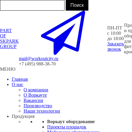
Про
ПН-ПТ
PART
и п
с 10:00
OF
обо
до 18:00
SKPARK
для
Заказать
GROUP
фит
звонок
кро
mail@workoutcity.ru
+7 (495) 988-38-70
МЕНЮ
Главная
О нас
О компании
О Воркауте
Вакансии
Производство
Наши технологии
Продукция
Воркаут оборудование
Проекты площадок