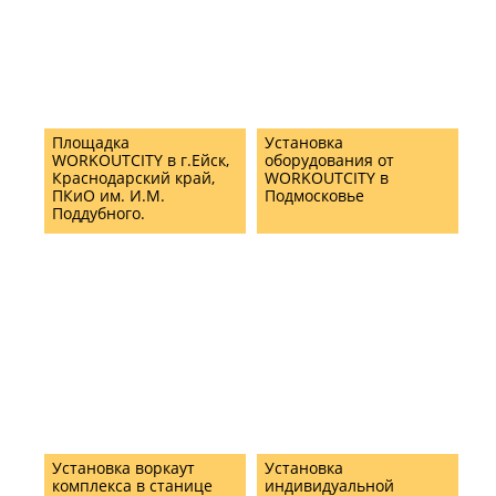
Площадка
Установка
WORKOUTCITY в г.Ейск,
оборудования от
Краснодарский край,
WORKOUTCITY в
ПКиО им. И.М.
Подмосковье
Поддубного.
Установка воркаут
Установка
комплекса в станице
индивидуальной