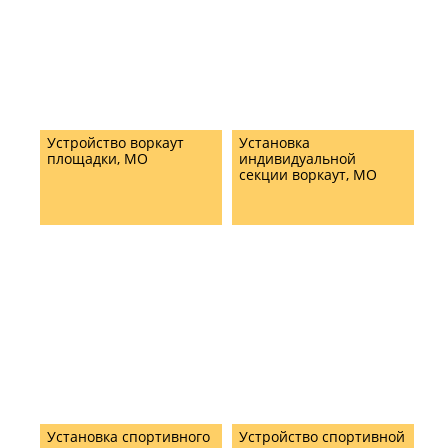
Устройство воркаут
Установка
площадки, МО
индивидуальной
секции воркаут, МО
Установка спортивного
Устройство спортивной