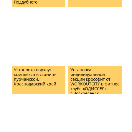
Поддубного.
Установка воркаут
Установка
комплекса в станице
индивидуальной
Курчанской,
секции кроссфит от
Краснодарский край
WORKOUTCITY в фитнес
клубе «ОДИССЕЯ»,
г.Воскресенск