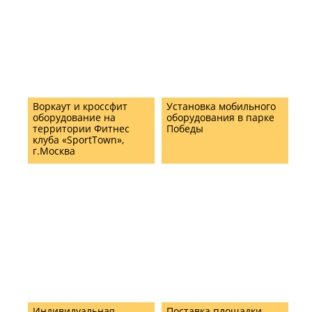
Воркаут и кроссфит
Установка мобильного
оборудование на
оборудования в парке
территории Фитнес
Победы
клуба «SportTown»,
г.Москва
Индивидуальная
Поставка площадки