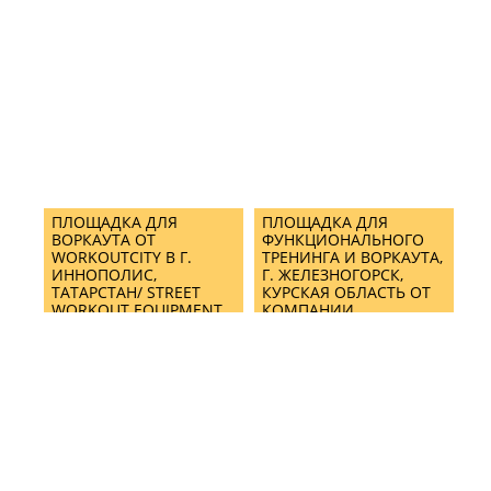
ПЛОЩАДКА ДЛЯ
ПЛОЩАДКА ДЛЯ
ВОРКАУТА ОТ
ФУНКЦИОНАЛЬНОГО
WORKOUTCITY В Г.
ТРЕНИНГА И ВОРКАУТА,
ИННОПОЛИС,
Г. ЖЕЛЕЗНОГОРСК,
ТАТАРСТАН/ STREET
КУРСКАЯ ОБЛАСТЬ ОТ
WORKOUT EQUIPMENT
КОМПАНИИ
IN INNOPOLIS CITY
WORKOUTCITY/ STREET
WORKOUT EQUIPMENT
& CROSSFIT MIX
TRAINING AREA IN
ZHELEZNOGORSK BY
WORKOUTCITY