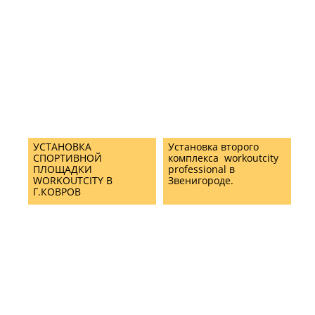
УСТАНОВКА
Установка второго
СПОРТИВНОЙ
комплекса workoutcity
ПЛОЩАДКИ
professional в
WORKOUTCITY В
Звенигороде.
Г.КОВРОВ