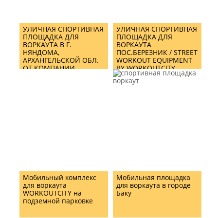
УЛИЧНАЯ СПОРТИВНАЯ
УЛИЧНАЯ СПОРТИВНАЯ
ПЛОЩАДКА ДЛЯ
ПЛОЩАДКА ДЛЯ
ВОРКАУТА В Г.
ВОРКАУТА
НЯНДОМА,
ПОС.БЕРЕЗНИК / STREET
АРХАНГЕЛЬСКОЙ ОБЛ.
WORKOUT EQUIPMENT
ОТ КОМПАНИИ
BY WORKOUTCITY
WORKOUTCITY/ STREET
WORKOUT EQUIPMENT
AND TRAINING ZONE IN
NYANDOMA TOWN,
ARKHANGELSK REGION
BY WORKOUTCITY
Мобильный комплекс
Мобильная площадка
для воркаута
для воркаута в городе
WORKOUTCITY на
Баку
подземной парковке