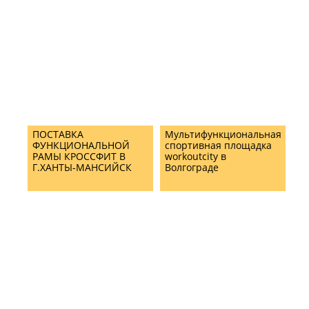
ПОСТАВКА
Мультифункциональная
ФУНКЦИОНАЛЬНОЙ
спортивная площадка
РАМЫ КРОССФИТ В
workoutcity в
Г.ХАНТЫ-МАНСИЙСК
Волгограде