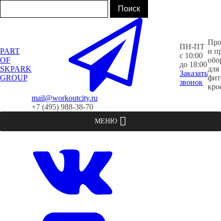
Про
ПН-ПТ
PART
и п
с 10:00
OF
обо
до 18:00
SKPARK
для
Заказать
GROUP
фит
звонок
кро
mail@workoutcity.ru
+7 (495) 988-38-70
МЕНЮ