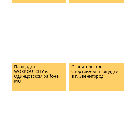
Площадка
Строительство
WORKOUTCITY в
спортивной площадки
Одинцовском районе,
в г. Звенигород.
МО