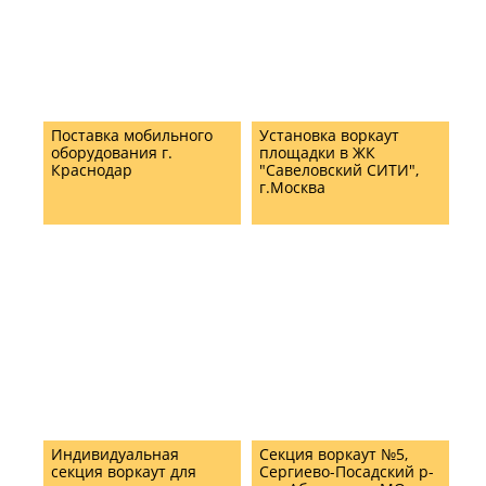
Поставка мобильного
Установка воркаут
оборудования г.
площадки в ЖК
Краснодар
"Савеловский СИТИ",
г.Москва
Индивидуальная
Секция воркаут №5,
секция воркаут для
Сергиево-Посадский р-