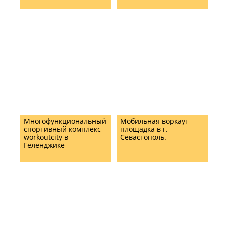
Многофункциональный
Мобильная воркаут
спортивный комплекс
площадка в г.
workoutcity в
Севастополь.
Геленджике