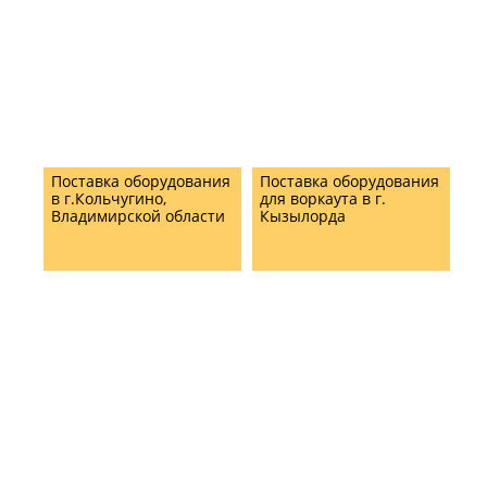
Поставка оборудования
Поставка оборудования
в г.Кольчугино,
для воркаута в г.
Владимирской области
Кызылорда