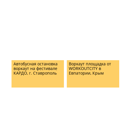
Автобусная остановка
Воркаут площадка от
воркаут на фестивале
WORKOUTCITY в
КАРДО, г. Ставрополь
Евпатории, Крым