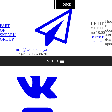
Про
ПН-ПТ
PART
и п
с 10:00
OF
обо
до 18:00
SKPARK
для
Заказать
GROUP
фит
звонок
кро
mail@workoutcity.ru
+7 (495) 988-38-70
МЕНЮ