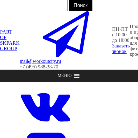
Про
ПН-ПТ
PART
и п
с 10:00
OF
обо
до 18:00
SKPARK
для
Заказать
GROUP
фит
звонок
кро
mail@workoutcity.ru
+7 (495) 988-38-70
МЕНЮ